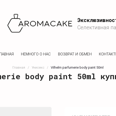
Эксклюзивнос
Селективная п
ЛАВНАЯ
НЕМНОГО О НАС
ВОЗВРАТ И ОБМЕН
КОНТАК
Главная
/
Унисекс
/
Vilhelm parfumerie body paint 50ml
merie body paint 50ml куп