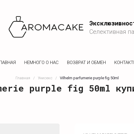
Эксклюзивнос
Селективная п
ЛАВНАЯ
НЕМНОГО О НАС
ВОЗВРАТ И ОБМЕН
КОНТАК
Главная
/
Унисекс
/
Vilhelm parfumerie purple fig 50ml
merie purple fig 50ml куп