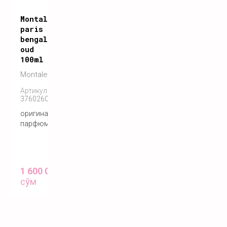
Montale
paris
bengal
oud
100ml
Montale
Артикул:
3760260455725
оригинальный
парфюм
1 600 000
сўм