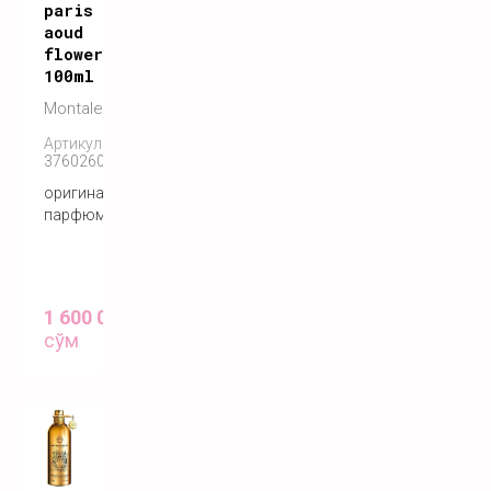
paris
aoud
flowers
100ml
Montale
Артикул:
3760260455725
оригинальный
парфюм
1 600 000
сўм