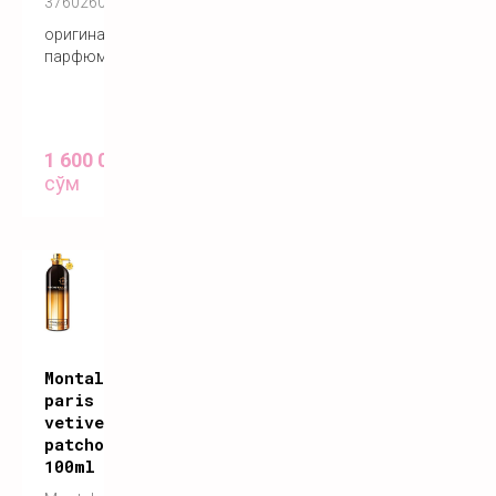
3760260455725
оригинальный
парфюм
1 600 000
сўм
Montale
paris
vetiver
patchouli
100ml