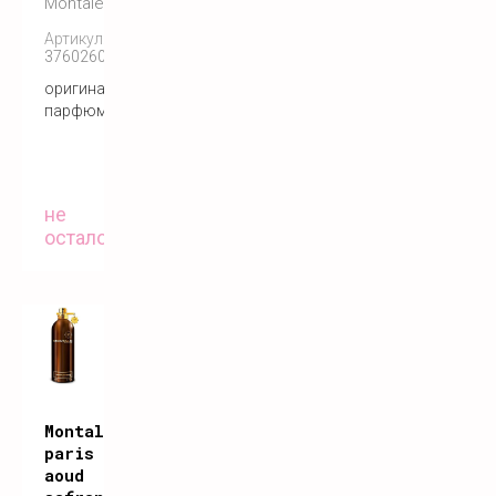
Montale
Артикул:
3760260455725
оригинальный
парфюм
не
осталось
Montale
paris
aoud