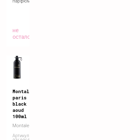
парфюм
не
осталось
Montale
paris
black
aoud
100ml
Montale
Артикул: