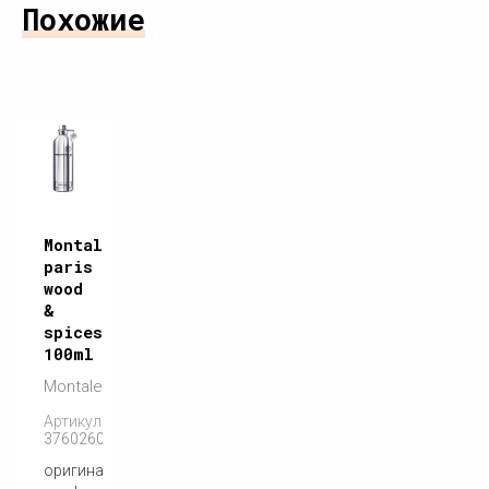
Похожие
Montale
paris
wood
&
spices
100ml
Montale
Артикул:
3760260455725
оригинальный