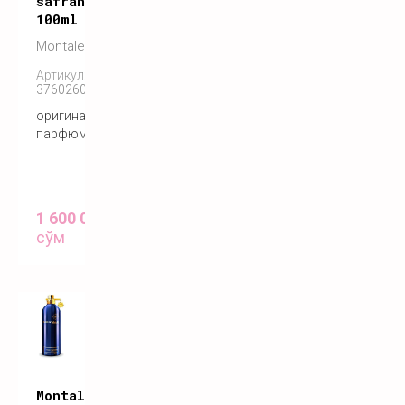
safran
100ml
Montale
Артикул:
3760260455725
оригинальный
парфюм
1 600 000
сўм
Montale