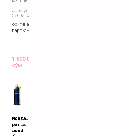
Montale
Артикул:
3760260450034
оригинальный
парфюм
1 600 000
сўм
Montale
paris
aoud