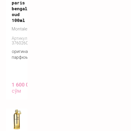
paris
bengal
oud
100ml
Montale
Артикул:
3760260450034
оригинальный
парфюм
1 600 000
сўм