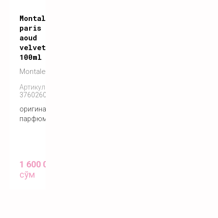
Montale
paris
aoud
velvet
100ml
Montale
Артикул:
3760260450034
оригинальный
парфюм
1 600 000
сўм