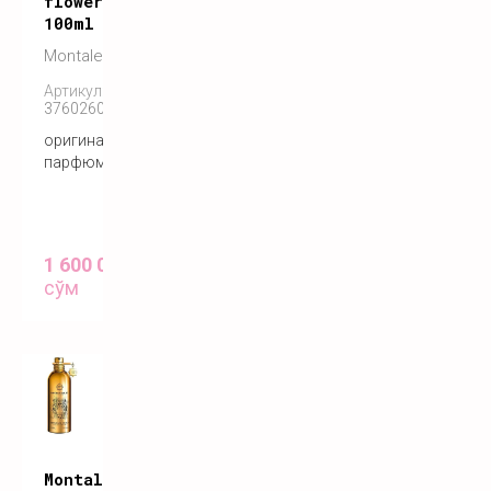
flowers
100ml
Montale
Артикул:
3760260450034
оригинальный
парфюм
1 600 000
сўм
Montale