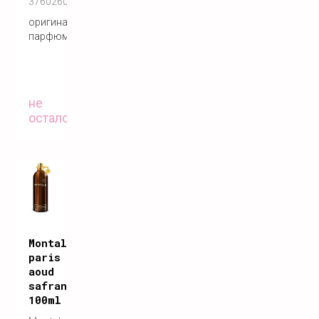
3760260450034
оригинальный
парфюм
не
осталось
Montale
paris
aoud
safran
100ml