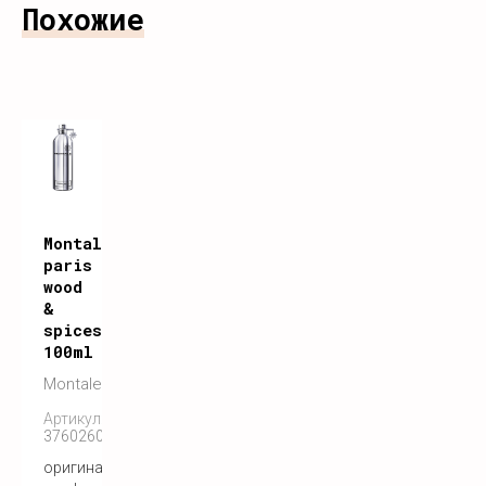
Похожие
Montale
paris
wood
&
spices
100ml
Montale
Артикул:
3760260450034
оригинальный