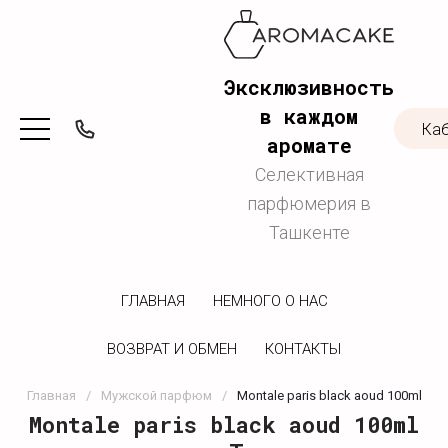
Эксклюзивность
в каждом
Ка
аромате
Селективная
парфюмерия в
Ташкенте
ГЛАВНАЯ
НЕМНОГО О НАС
ВОЗВРАТ И ОБМЕН
КОНТАКТЫ
Главная
/
Мужской парфюм
/
Montale paris black aoud 100ml
Montale paris black aoud 100ml