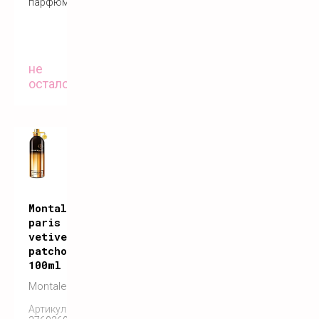
парфюм
не
осталось
Montale
paris
vetiver
patchouli
100ml
Montale
Артикул: