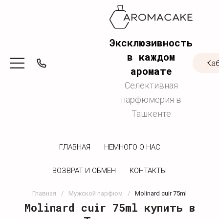
Эксклюзивность
в каждом
Ка
аромате
Селективная
парфюмерия в
Ташкенте
ГЛАВНАЯ
НЕМНОГО О НАС
ВОЗВРАТ И ОБМЕН
КОНТАКТЫ
Главная
/
Мужской парфюм
/
Molinard cuir 75ml
Molinard cuir 75ml купить в