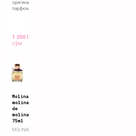
оригинальный
парфюм
1 350 000
сўм
Molinard
molinard
de
molinard
75ml
MOLINARD