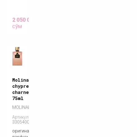
2 050 000
сўм
Molinard
chypre
charnel
75ml
MOLINARD
Артикул:
3305400183092
оригинальный
парфюм