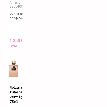
Артикул:
3305400183092
оригинальный
парфюм
1 350 000
сўм
Molinard
tubereuse
vertigineuse
75ml