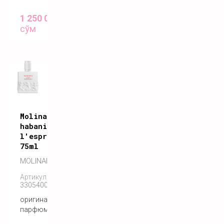
1 250 000
сўм
Molinard
habanita
l'esprit
75ml
MOLINARD
Артикул:
3305400183092
оригинальный
парфюм