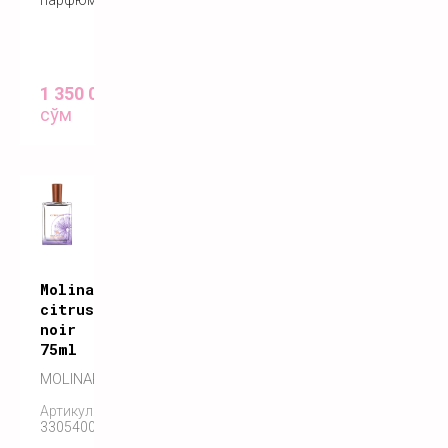
1 350 000
сўм
Molinard
citrus
noir
75ml
MOLINARD
Артикул:
3305400183092