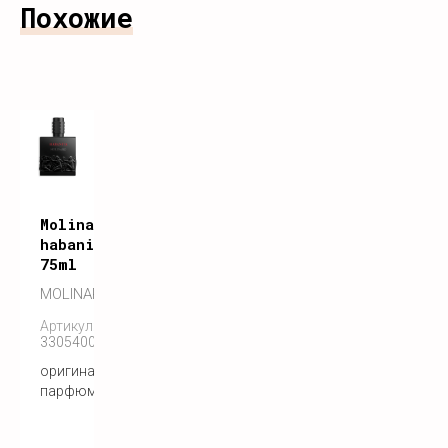
Похожие
Molinard
habanita
75ml
MOLINARD
Артикул:
3305400183092
оригинальный
парфюм