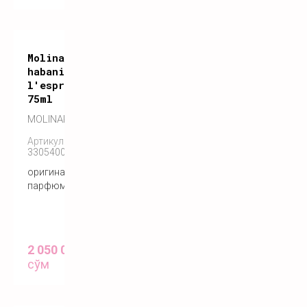
Molinard
habanita
l'esprit
75ml
MOLINARD
Артикул:
3305400095029
оригинальный
парфюм
2 050 000
сўм