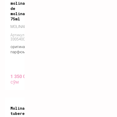
molinard
de
molinard
75ml
MOLINARD
Артикул:
3305400095029
оригинальный
парфюм
1 350 000
сўм
Molinard
tubereuse