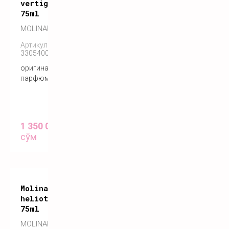
vertigineuse
75ml
MOLINARD
Артикул:
3305400095029
оригинальный
парфюм
1 350 000
сўм
Molinard
heliotrope
75ml
MOLINARD