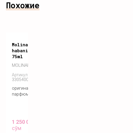
Похожие
Molinard
habanita
75ml
MOLINARD
Артикул:
3305400095029
оригинальный
парфюм
1 250 000
сўм