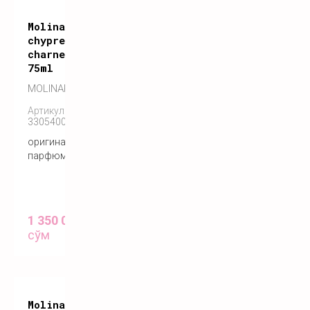
Molinard
chypre
charnel
75ml
MOLINARD
Артикул:
3305400095029
оригинальный
парфюм
1 350 000
сўм
Molinard