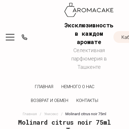
Эксклюзивность
в каждом
Ка
аромате
Селективная
парфюмерия в
Ташкенте
ГЛАВНАЯ
НЕМНОГО О НАС
ВОЗВРАТ И ОБМЕН
КОНТАКТЫ
Главная
/
Унисекс
/
Molinard citrus noir 75ml
Molinard citrus noir 75ml