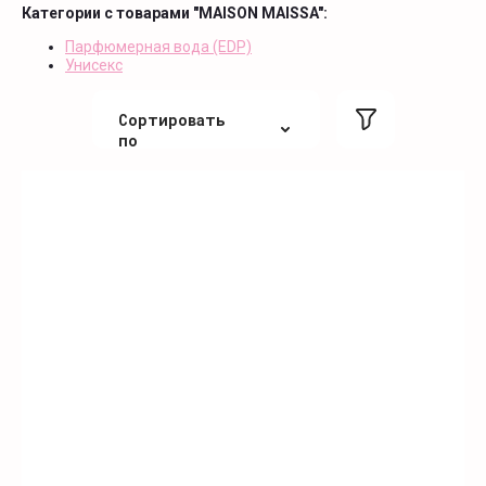
Категории с товарами "MAISON MAISSA":
Парфюмерная вода (EDP)
Унисекс
Сортировать
по
По цене
По цене
По алфавиту
По алфавиту
Не сортировать