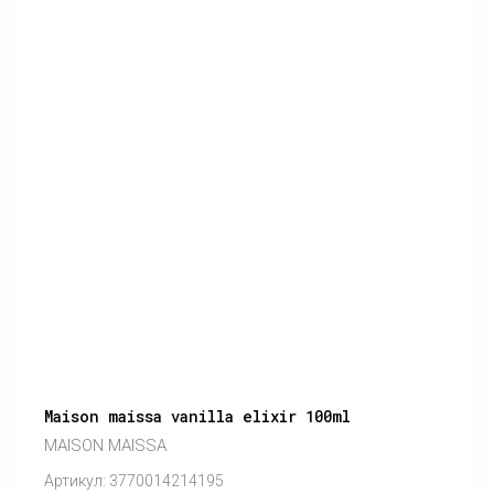
Maison maissa vanilla elixir 100ml
MAISON MAISSA
Артикул:
3770014214195