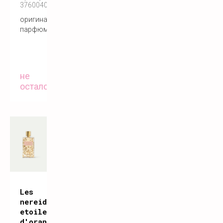
3760040116150
оригинальный
парфюм
не
осталось
Les
nereides
etoile
d'oranger