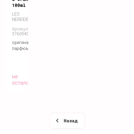
100ml
LES
NEREIDES
Артикул:
3760040116150
оригинальный
парфюм
не
осталось
Назад