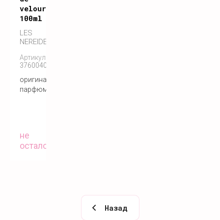
velours
100ml
LES
NEREIDES
Артикул:
3760040116174
оригинальный
парфюм
не
осталось
Назад