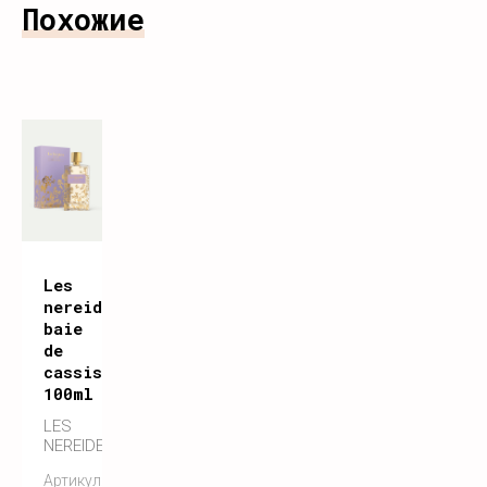
Похожие
Les
nereides
baie
de
cassis
100ml
LES
NEREIDES
Артикул: