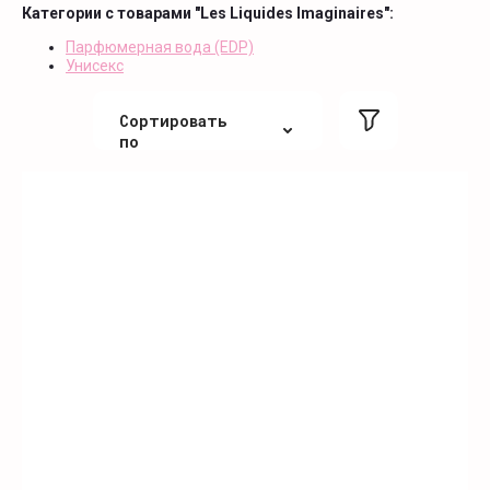
Категории с товарами "Les Liquides Imaginaires":
Парфюмерная вода (EDP)
Унисекс
Сортировать
по
По цене
По цене
По алфавиту
По алфавиту
Не сортировать