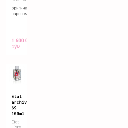
оригинальный
парфюм
1 600 000
сўм
Etat
archives
69
100ml
Etat
Libre