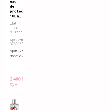
eau
de
protection
100ml
Etat
Libre
d'Orange
Артикул:
3760168591136
оригинальный
парфюм
2 400 000
сўм