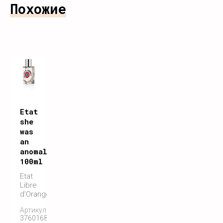
Похожие
Etat
she
was
an
anomaly
100ml
Etat
Libre
d'Orange
Артикул:
3760168591136