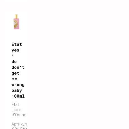
Etat
yes
i
do
don't
get
me
wrong
baby
100ml
Etat
Libre
d'Orange
Артикул:
3760168591136