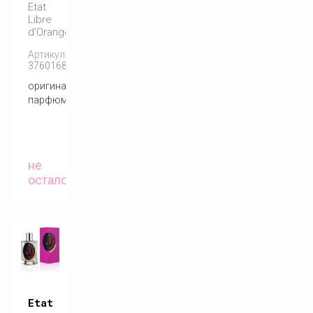
Etat
Libre
d'Orange
Артикул:
3760168591136
оригинальный
парфюм
не
осталось
Etat