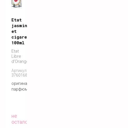
Etat
jasmin
et
cigarette
100ml
Etat
Libre
d'Orange
Артикул:
3760168591136
оригинальный
парфюм
не
осталось