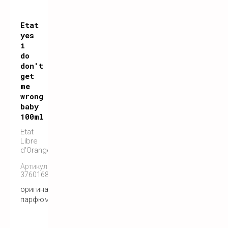
Etat
yes
i
do
don't
get
me
wrong
baby
100ml
Etat
Libre
d'Orange
Артикул:
3760168592362
оригинальный
парфюм