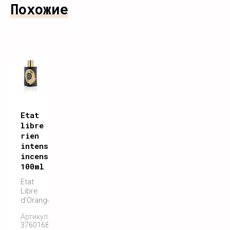
Похожие
Etat
libre
rien
intense
incense
100ml
Etat
Libre
d'Orange
Артикул:
3760168592362