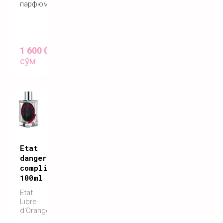
парфюм
1 600 000
сўм
Etat
dangerous
complicity
100ml
Etat
Libre
d'Orange