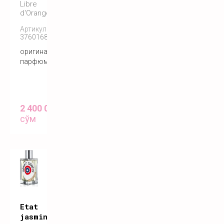
Libre
d'Orange
Артикул:
3760168592362
оригинальный
парфюм
2 400 000
сўм
Etat
jasmin