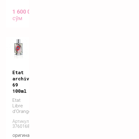
1 600 000
сўм
Etat
archives
69
100ml
Etat
Libre
d'Orange
Артикул:
3760168592362
оригинальный