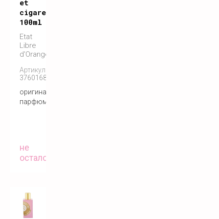
et
cigarette
100ml
Etat
Libre
d'Orange
Артикул:
3760168592362
оригинальный
парфюм
не
осталось