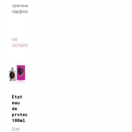
оригинальный
парфюм
не
осталось
Etat
eau
de
protection
100ml
Etat