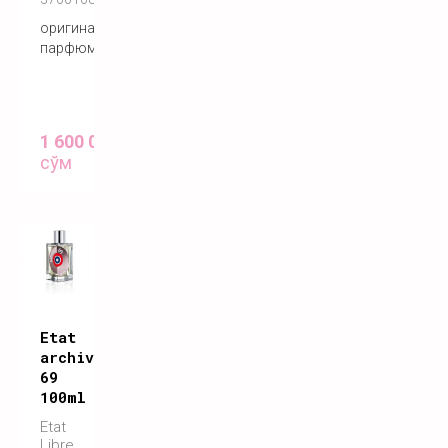
оригинальный
парфюм
1 600 000
сўм
Etat
archives
69
100ml
Etat
Libre