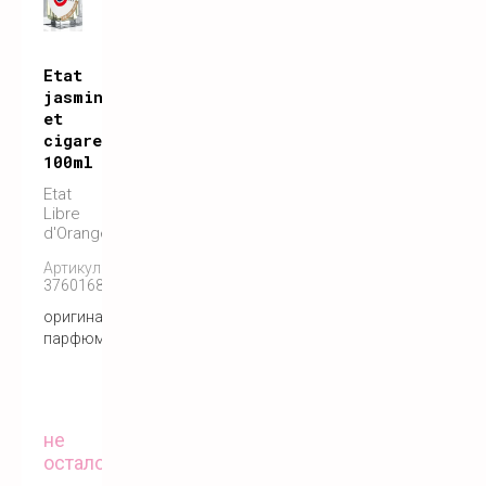
Etat
jasmin
et
cigarette
100ml
Etat
Libre
d'Orange
Артикул:
3760168591129
оригинальный
парфюм
не
осталось