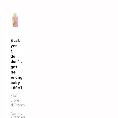
Etat
yes
i
do
don't
get
me
wrong
baby
100ml
Etat
Libre
d'Orange
Артикул:
3760168591129