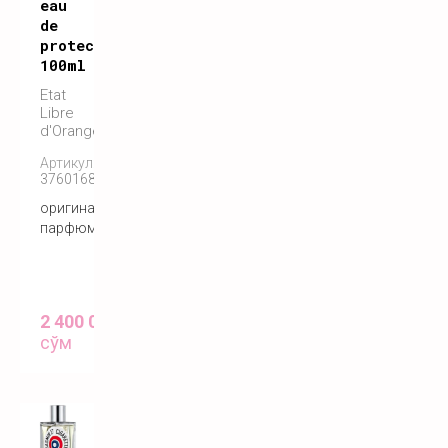
eau
de
protection
100ml
Etat
Libre
d'Orange
Артикул:
3760168591129
оригинальный
парфюм
2 400 000
сўм