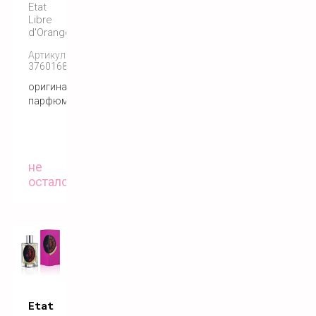
Etat
Libre
d'Orange
Артикул:
3760168591129
оригинальный
парфюм
не
осталось
Etat