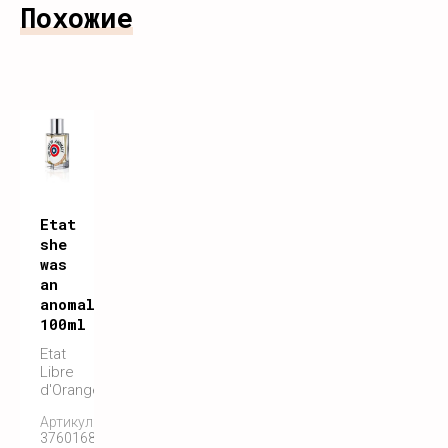
Похожие
Etat
she
was
an
anomaly
100ml
Etat
Libre
d'Orange
Артикул:
3760168591129