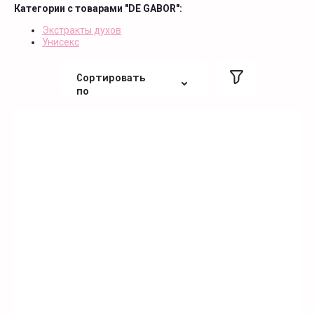
Категории с товарами "DE GABOR":
Экстракты духов
Унисекс
Сортировать
по
По цене
По цене
По алфавиту
По алфавиту
Не сортировать