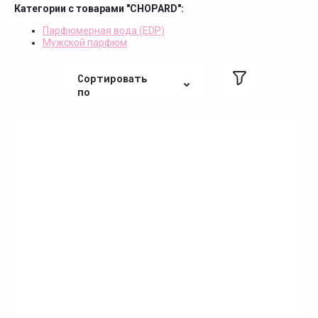
Категории с товарами "CHOPARD":
Парфюмерная вода (EDP)
Мужской парфюм
Сортировать
по
По цене
По цене
По алфавиту
По алфавиту
Не сортировать