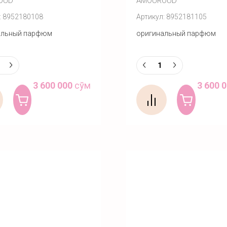
OUD
AMOUROUD
:
8952180108
Артикул:
8952181105
альный парфюм
оригинальный парфюм
3 600 000
сўм
3 600 