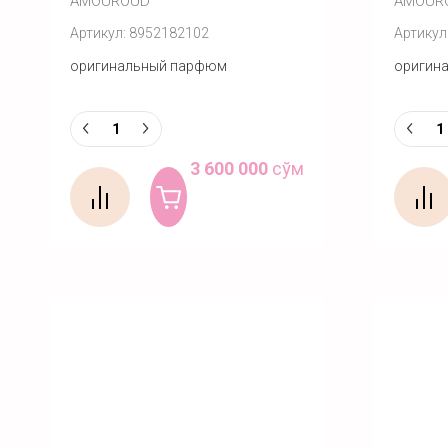
AMOUROUD
AMOUR
Артикул:
8952182102
Артикул
оригинальный парфюм
оригин
3 600 000
сўм
Купить