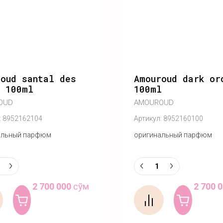
oud santal des
Amouroud dark or
s 100ml
100ml
OUD
AMOUROUD
:
8952162104
Артикул:
8952160100
альный парфюм
оригинальный парфюм
2 700 000
сўм
2 700 