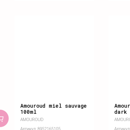
Amouroud miel sauvage
Amour
100ml
dark
AMOUROUD
AMOUR
Артикул:
8952165105
Артикул