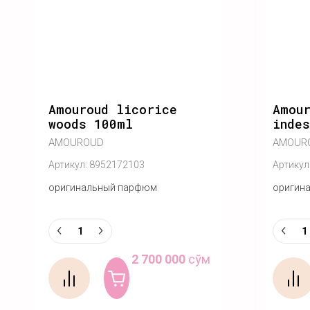
Amouroud licorice
Amour
woods 100ml
inde
AMOUROUD
AMOUR
Артикул:
8952172103
Артикул
оригинальный парфюм
оригин
2 700 000
сўм
Купить