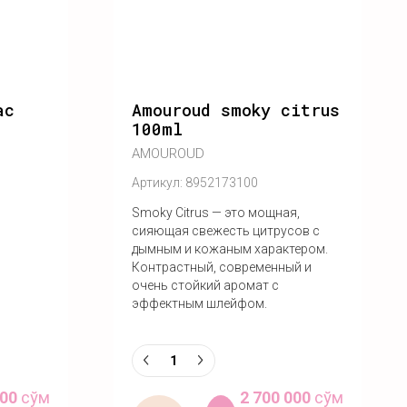
ac
Amouroud smoky citrus
100ml
AMOUROUD
Артикул:
8952173100
Smoky Citrus — это мощная,
сияющая свежесть цитрусов с
дымным и кожаным характером.
Контрастный, современный и
очень стойкий аромат с
эффектным шлейфом.
000
сўм
2 700 000
сўм