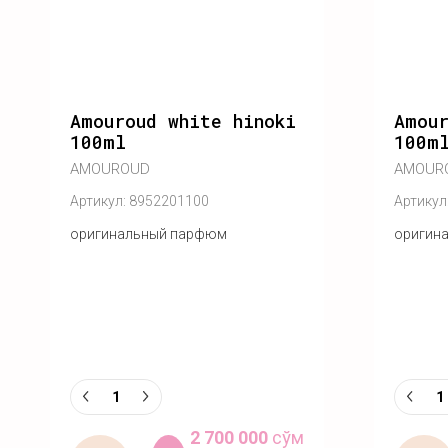
Amouroud white hinoki
Amour
100ml
100m
AMOUROUD
AMOUR
Артикул:
8952201100
Артикул
оригинальный парфюм
оригин
2 700 000
сўм