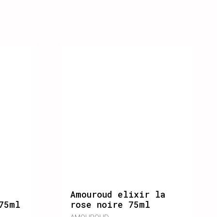
Amouroud elixir la
75ml
rose noire 75ml