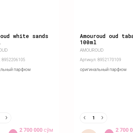
oud white sands
Amouroud oud tab
l
100ml
OUD
AMOUROUD
:
8952206105
Артикул:
8952170109
альный парфюм
оригинальный парфюм
2 700 000
сўм
2 700 