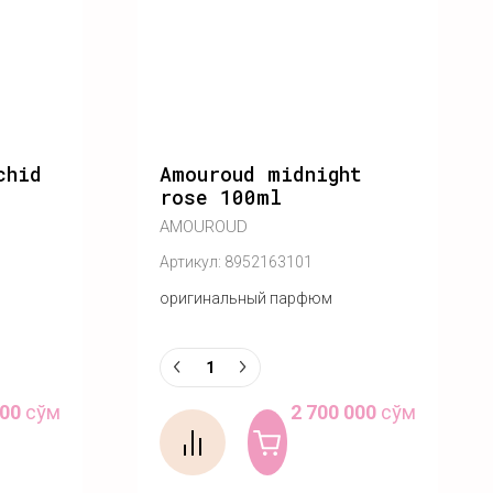
chid
Amouroud midnight
rose 100ml
AMOUROUD
Артикул:
8952163101
оригинальный парфюм
000
сўм
2 700 000
сўм