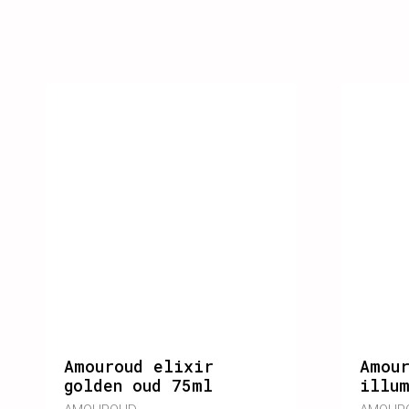
Amouroud elixir
Amour
golden oud 75ml
illu