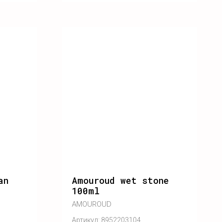
an
Amouroud wet stone
100ml
AMOUROUD
Артикул:
8952203104