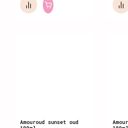
Купить
Amouroud sunset oud
Amour
100ml
100m