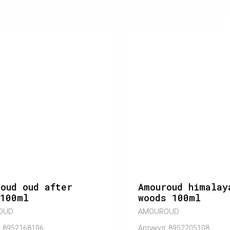
oud oud after
Amouroud himalay
 100ml
woods 100ml
OUD
AMOUROUD
:
8952168106
Артикул:
8952205108