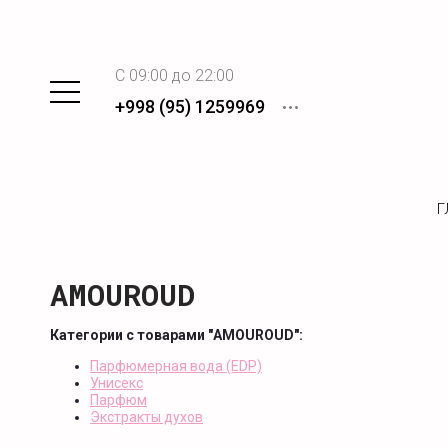
C 09:00 до 22:00
+998 (95) 1259969
Г
AMOUROUD
Категории с товарами "AMOUROUD":
Парфюмерная вода (EDP)
Унисекс
Парфюм
Экстракты духов