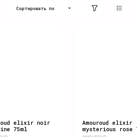
Сортировать по
По цене
По цене
По алфавиту
По алфавиту
Не сортировать
oud elixir noir
Amouroud elixir
mine 75ml
mysterious rose 