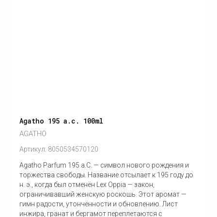
Agatho 195 a.c. 100ml
AGATHO
Артикул:
8050534570120
Agatho Parfum 195 a.C. — символ нового рождения и
торжества свободы. Название отсылает к 195 году до
н. э., когда был отменён Lex Oppia — закон,
ограничивавший женскую роскошь. Этот аромат —
гимн радости, утончённости и обновлению. Лист
инжира, гранат и бергамот переплетаются с