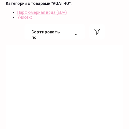
Категории с товарами "AGATHO":
Парфюмерная вода (EDP)
Унисекс
Сортировать
по
По цене
По цене
По алфавиту
По алфавиту
Не сортировать