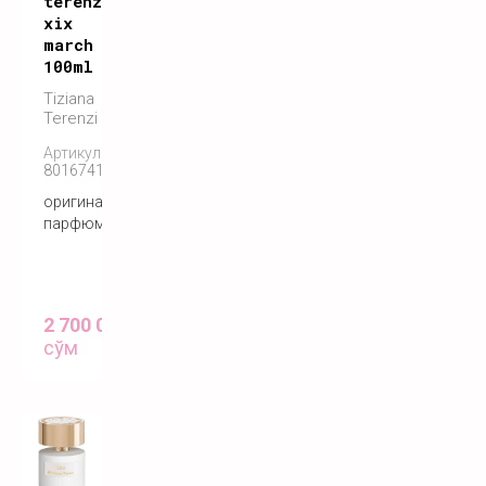
terenzi
xix
march
100ml
Tiziana
Terenzi
Артикул:
8016741572555
оригинальный
парфюм
2 700 000
сўм