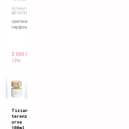
Артикул:
8016741572555
оригинальный
парфюм
2 500 000
сўм
Tiziana
terenzi
ursa
100ml