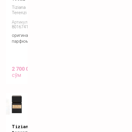
Tiziana
Terenzi
Артикул:
8016741572555
оригинальный
парфюм
2 700 000
сўм
Tiziana