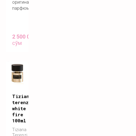
оригинальный
парфюм
2 500 000
сўм
Tiziana
terenzi
white
fire
100ml
Tiziana
Terenzi