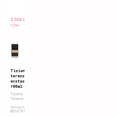
2 500 000
сўм
Tiziana
terenzi
ecstasy
100ml
Tiziana
Terenzi
Артикул:
8016741572555