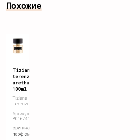
Похожие
Tiziana
terenzi
arethusa
100ml
Tiziana
Terenzi
Артикул:
8016741572555
оригинальный
парфюм