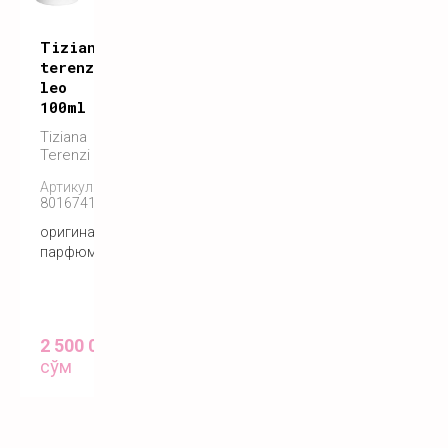
Tiziana
terenzi
leo
100ml
Tiziana
Terenzi
Артикул:
8016741572555
оригинальный
парфюм
2 500 000
сўм