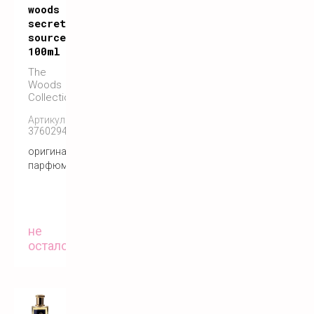
woods
secret
source
100ml
The
Woods
Collection
Артикул:
3760294350591
оригинальный
парфюм
не
осталось