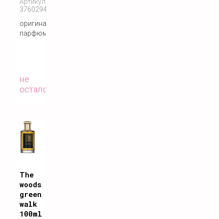
Артикул:
3760294350591
оригинальный
парфюм
не
осталось
The
woods
green
walk
100ml