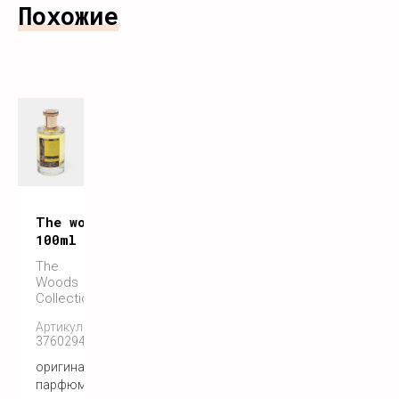
Похожие
The woods collection panorama
100ml
The
Woods
Collection
Артикул:
3760294350591
оригинальный
парфюм