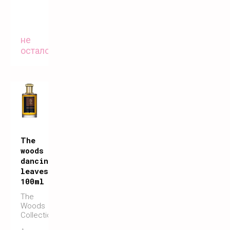
не
осталось
The
woods
dancing
leaves
100ml
The
Woods
Collection