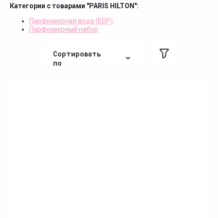
Категории с товарами "PARIS HILTON":
Парфюмерная вода (EDP)
Парфюмерный набор
Сортировать
по
По цене
По цене
По алфавиту
По алфавиту
Не сортировать