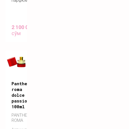
парфюм
2 100 000
сўм
Pantheon
roma
dolce
passione
100ml
PANTHEON
ROMA