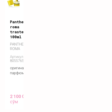
Pantheon
roma
trastevere
100ml
PANTHEON
ROMA
Артикул:
8055765270504
оригинальный
парфюм
2 100 000
сўм