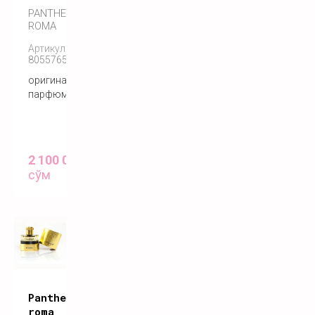
PANTHEON
ROMA
Артикул:
8055765270504
оригинальный
парфюм
2 100 000
сўм
Pantheon
roma