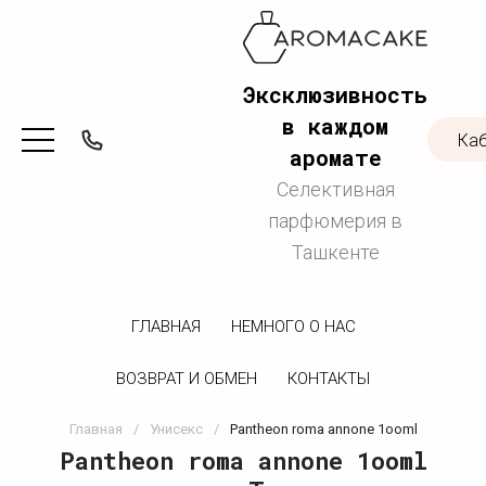
Эксклюзивность
в каждом
Ка
аромате
Селективная
парфюмерия в
Ташкенте
ГЛАВНАЯ
НЕМНОГО О НАС
ВОЗВРАТ И ОБМЕН
КОНТАКТЫ
Главная
/
Унисекс
/
Pantheon roma annone 1ooml
Pantheon roma annone 1ooml