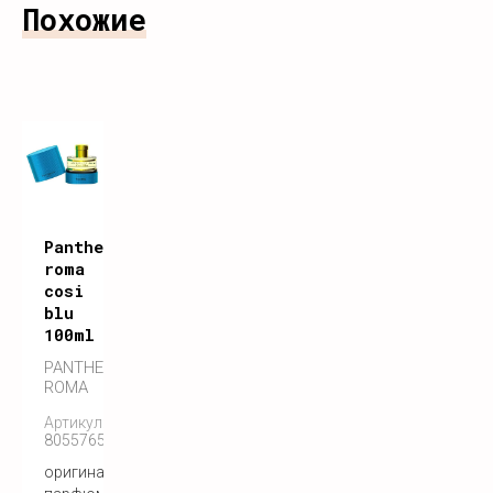
Похожие
Pantheon
roma
cosi
blu
100ml
PANTHEON
ROMA
Артикул:
8055765270504
оригинальный