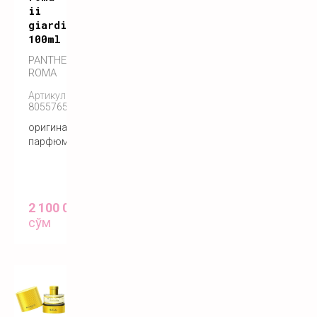
ii
giardino
100ml
PANTHEON
ROMA
Артикул:
8055765270504
оригинальный
парфюм
2 100 000
сўм