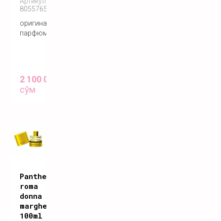
Артикул:
8055765270504
оригинальный
парфюм
2 100 000
сўм
Pantheon
roma
donna
margherita
100ml