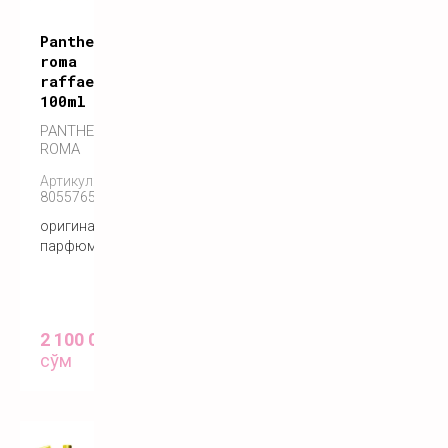
Pantheon
roma
raffaello
100ml
PANTHEON
ROMA
Артикул:
8055765270504
оригинальный
парфюм
2 100 000
сўм