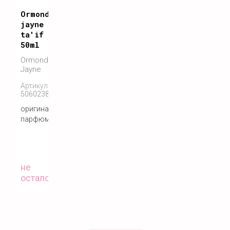
Ormonde
jayne
ta'if
50ml
Ormonde
Jayne
Артикул:
5060238286114
оригинальный
парфюм
не
осталось