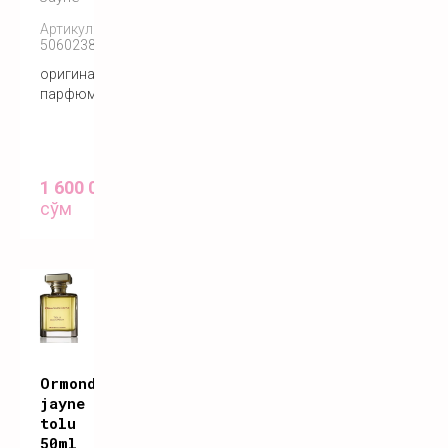
Артикул:
5060238286114
оригинальный
парфюм
1 600 000
сўм
Ormonde
jayne
tolu
50ml