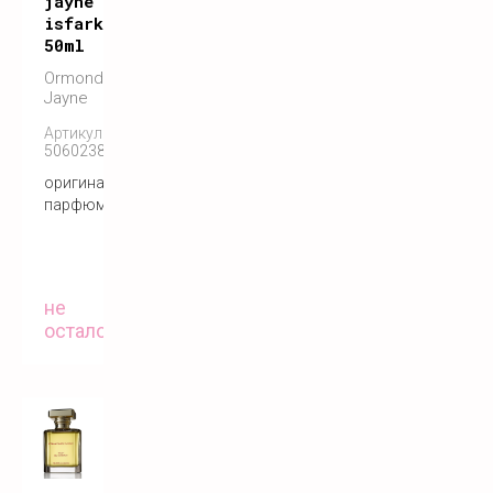
jayne
isfarkand
50ml
Ormonde
Jayne
Артикул:
5060238286114
оригинальный
парфюм
не
осталось