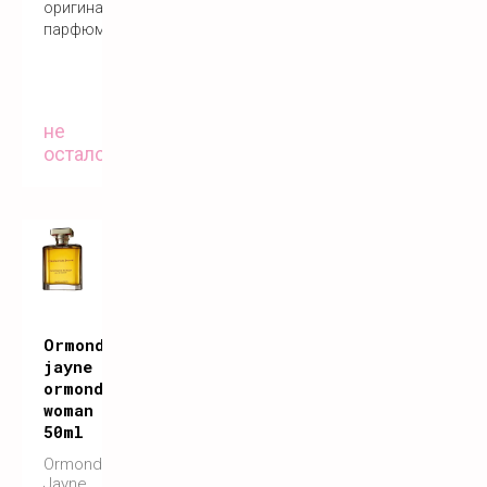
оригинальный
парфюм
не
осталось
Ormonde
jayne
ormonde
woman
50ml
Ormonde
Jayne