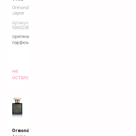
Ormonde
Jayne
Артикул:
5060238286114
оригинальный
парфюм
не
осталось
Ormonde