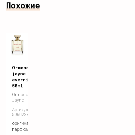
Похожие
Ormonde
jayne
evernia
50ml
Ormonde
Jayne
Артикул:
5060238286114
оригинальный
парфюм