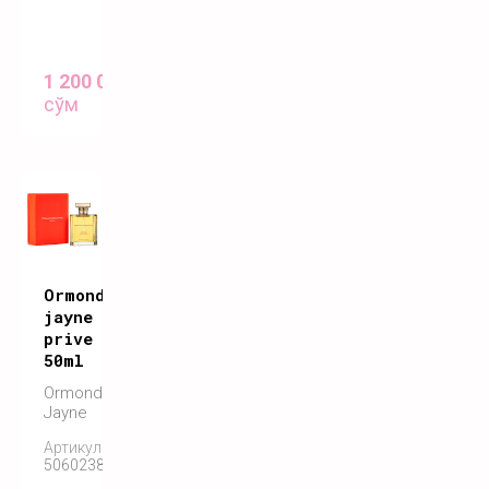
1 200 000
сўм
Ormonde
jayne
prive
50ml
Ormonde
Jayne
Артикул:
5060238286114