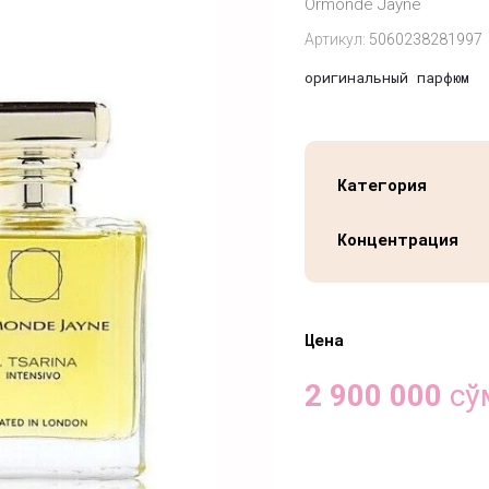
Ormonde Jayne
Артикул:
5060238281997
оригинальный парфюм
Категория
Концентрация
Цена
2 900 000
сў