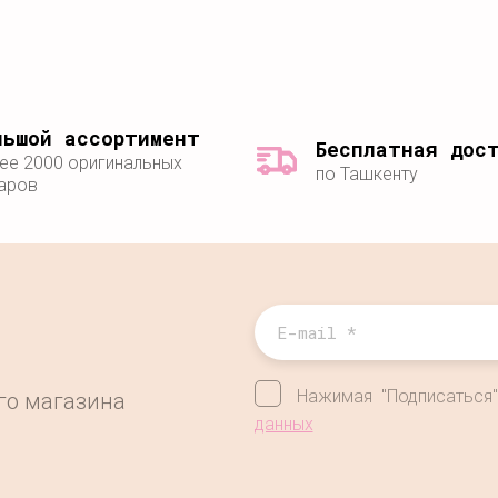
льшой ассортимент
Бесплатная дос
ее 2000 оригинальных
по Ташкенту
аров
Нажимая "Подписаться
его магазина
данных