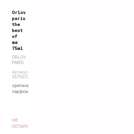
Orlov
paris
the
best
of
me
75ml
ORLOV
PARIS
Артикул:
3575070055122
оригинальный
парфюм
не
осталось