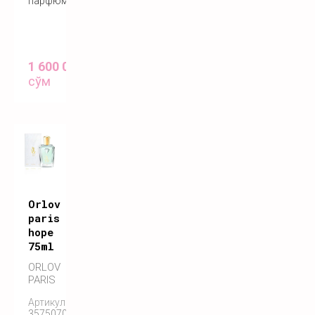
парфюм
1 600 000
сўм
Orlov
paris
hope
75ml
ORLOV
PARIS
Артикул:
3575070055122