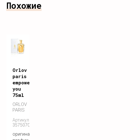
Похожие
Orlov
paris
empower
you
75ml
ORLOV
PARIS
Артикул:
3575070055122
оригинальный