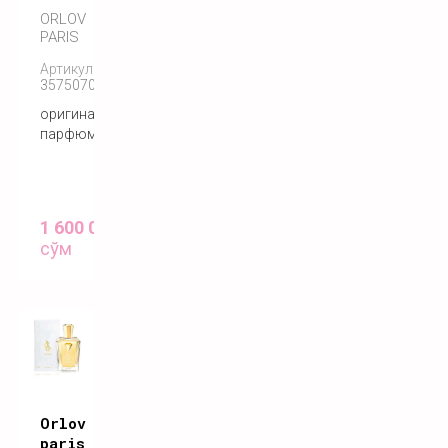
ORLOV
PARIS
Артикул:
3575070055122
оригинальный
парфюм
1 600 000
сўм
Orlov
paris