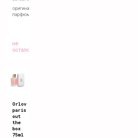
оригинальный
парфюм
не
осталось
Orlov
paris
out
the
box
75ml