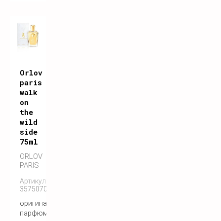
Orlov
paris
walk
on
the
wild
side
75ml
ORLOV
PARIS
Артикул:
3575070055122
оригинальный
парфюм