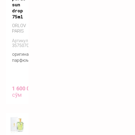
sun
drop
75ml
ORLOV
PARIS
Артикул:
3575070055122
оригинальный
парфюм
1 600 000
сўм