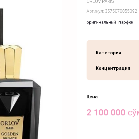
ORLOV PARIS
Артикул:
3575070055092
оригинальный парфюм
Категория
Концентрация
Цена
2 100 000
сў