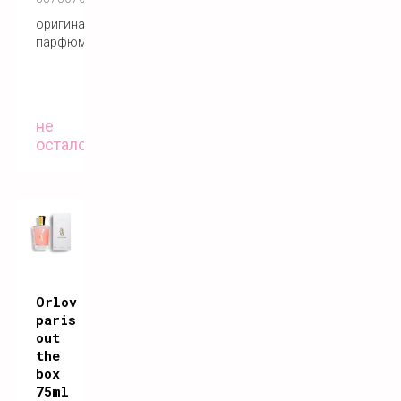
оригинальный
парфюм
не
осталось
Orlov
paris
out
the
box
75ml