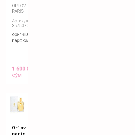
ORLOV
PARIS
Артикул:
3575070055146
оригинальный
парфюм
1 600 000
сўм
Orlov
paris