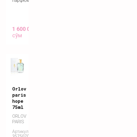
парфюм
1 600 000
сўм
Orlov
paris
hope
75ml
ORLOV
PARIS
Артикул:
3575070055146