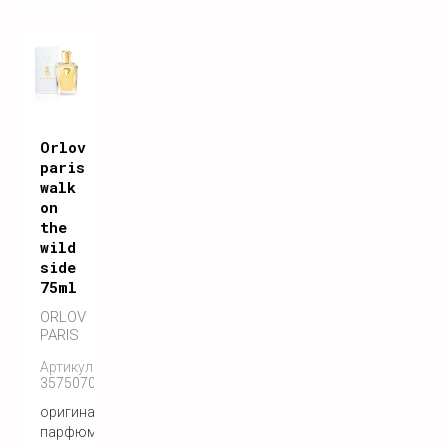
Orlov
paris
walk
on
the
wild
side
75ml
ORLOV
PARIS
Артикул:
3575070055146
оригинальный
парфюм