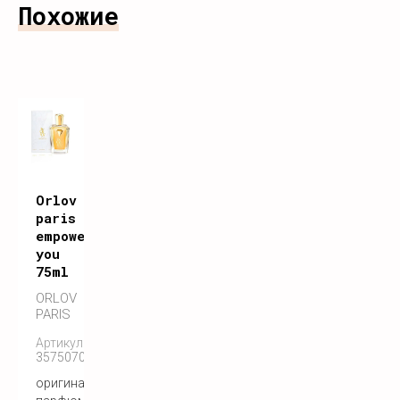
Похожие
Orlov
paris
empower
you
75ml
ORLOV
PARIS
Артикул:
3575070055146
оригинальный