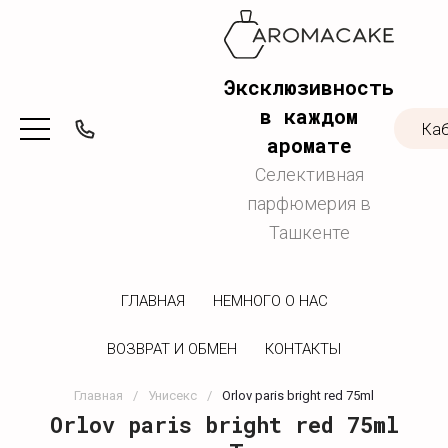
Эксклюзивность
в каждом
Ка
аромате
Селективная
парфюмерия в
Ташкенте
ГЛАВНАЯ
НЕМНОГО О НАС
ВОЗВРАТ И ОБМЕН
КОНТАКТЫ
Главная
/
Унисекс
/
Orlov paris bright red 75ml
Orlov paris bright red 75ml