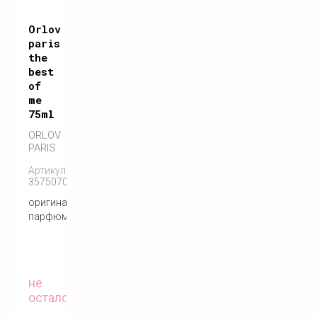
Orlov
paris
the
best
of
me
75ml
ORLOV
PARIS
Артикул:
3575070055146
оригинальный
парфюм
не
осталось