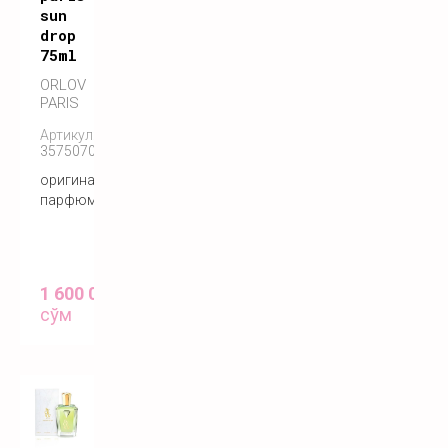
sun
drop
75ml
ORLOV
PARIS
Артикул:
3575070055146
оригинальный
парфюм
1 600 000
сўм