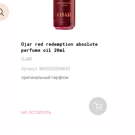
Ojar red redemption absolute
perfume oil 20ml
OJAR
Артикул:
3665032004692
оригинальный парфюм
не осталось