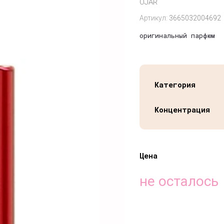
OJAR
Артикул:
3665032004692
оригинальный парфюм
Категория
Концентрация
Цена
не осталось