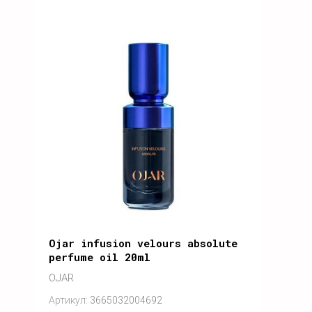
Ojar infusion velours absolute
perfume oil 20ml
OJAR
Артикул:
3665032004692