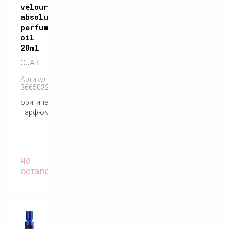
velours
absolute
perfume
oil
20ml
OJAR
Артикул:
3665032004722
оригинальный
парфюм
не
осталось