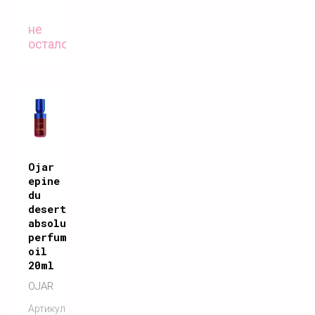
не
осталось
Ojar
epine
du
desert
absolute
perfume
oil
20ml
OJAR
Артикул: