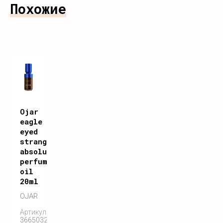
Похожие
Ojar
eagle
eyed
stranger
absolute
perfume
oil
20ml
OJAR
Артикул:
3665032004722