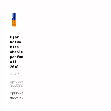
Ojar
halwa
kiss
absolute
perfume
oil
20ml
OJAR
Артикул:
3665032004722
оригинальный
парфюм