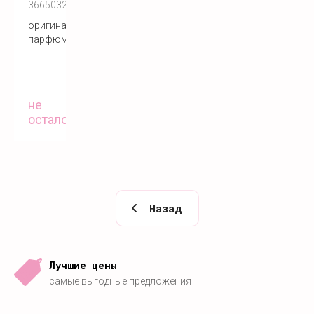
3665032004722
оригинальный
парфюм
не
осталось
Назад
Лучшие цены
самые выгодные предложения