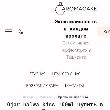
Эксклюзивность
в каждом
Ка
аромате
Селективная
парфюмерия в
Ташкенте
ГЛАВНАЯ
НЕМНОГО О НАС
ВОЗВРАТ И ОБМЕН
КОНТАКТЫ
Главная
/
Унисекс
/
Ojar halwa kiss 100ml
Ojar halwa kiss 100ml купить в