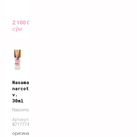
2 100 000
сўм
Nasamatto
narcotic
v.
30ml
Nasomatto
Артикул:
8717774840061
оригинальный