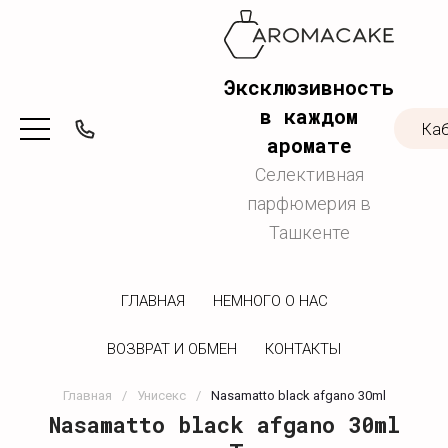
Эксклюзивность
в каждом
Ка
аромате
Селективная
парфюмерия в
Ташкенте
ГЛАВНАЯ
НЕМНОГО О НАС
ВОЗВРАТ И ОБМЕН
КОНТАКТЫ
Главная
/
Унисекс
/
Nasamatto black afgano 30ml
Nasamatto black afgano 30ml