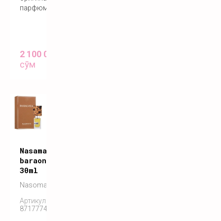
парфюм
2 100 000
сўм
Nasamatto
baraonda
30ml
Nasomatto
Артикул:
8717774840061