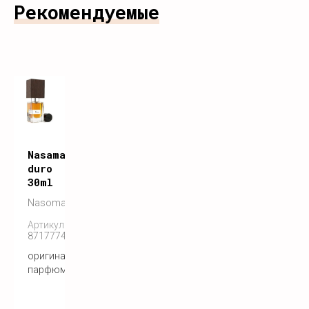
Рекомендуемые
Nasamatto
duro
30ml
Nasomatto
Артикул:
8717774840061
оригинальный
парфюм