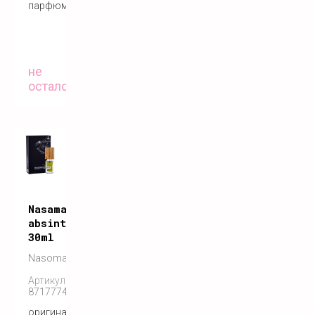
парфюм
не
осталось
Nasamatto
absinth
30ml
Nasomatto
Артикул:
8717774840061
оригинальный