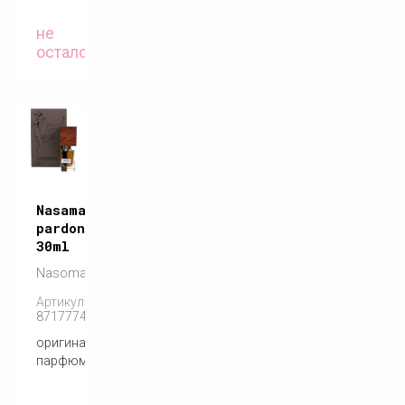
не
осталось
Nasamatto
pardon
30ml
Nasomatto
Артикул:
8717774840061
оригинальный
парфюм