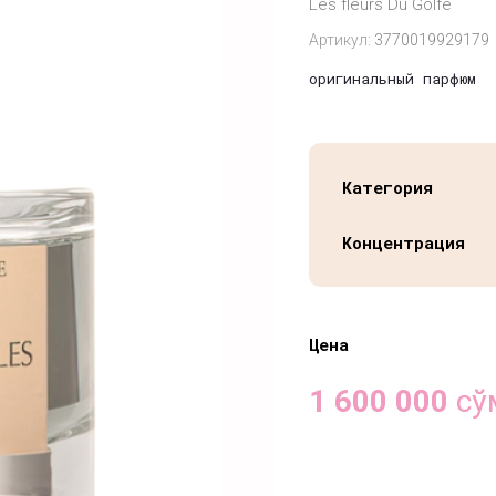
Les fleurs Du Golfe
Артикул:
3770019929179
оригинальный парфюм
Категория
Концентрация
Цена
1 600 000
сў