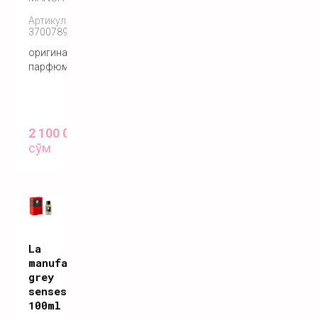
Артикул:
3700789770114
оригинальный
парфюм
2 100 000
сўм
La
manufacture
grey
senses
100ml