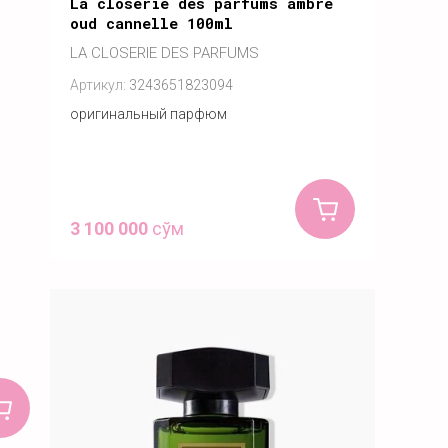
La closerie des parfums ambre
oud cannelle 100ml
LA CLOSERIE DES PARFUMS
Артикул:
3243651823094
оригинальный парфюм
3 100 000
сўм