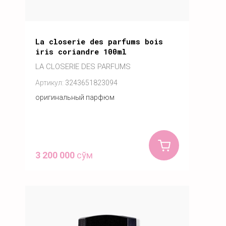
La closerie des parfums bois
iris coriandre 100ml
LA CLOSERIE DES PARFUMS
Артикул:
3243651823094
оригинальный парфюм
3 200 000
сўм