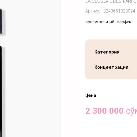
LA CLOSERIE DES PARF
Артикул:
3243651823094
оригинальный парфюм
Категория
Концентрация
Цена
2 300 000
сў