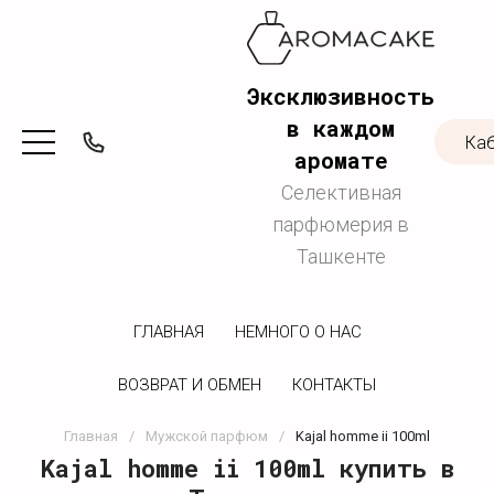
Эксклюзивность
в каждом
Ка
аромате
Селективная
парфюмерия в
Ташкенте
ГЛАВНАЯ
НЕМНОГО О НАС
ВОЗВРАТ И ОБМЕН
КОНТАКТЫ
Главная
/
Мужской парфюм
/
Kajal homme ii 100ml
Kajal homme ii 100ml купить в