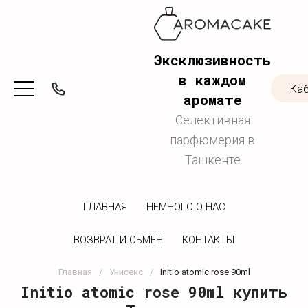
Эксклюзивность
в каждом
Ка
аромате
Селективная
парфюмерия в
Ташкенте
ГЛАВНАЯ
НЕМНОГО О НАС
ВОЗВРАТ И ОБМЕН
КОНТАКТЫ
Главная
/
Унисекс
/
Initio atomic rose 90ml
Initio atomic rose 90ml купить