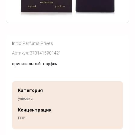
Initio Parfums Prives
Артикул:
3701415901421
оригинальный парфюм
Категория
унисекс
Концентрация
EDP