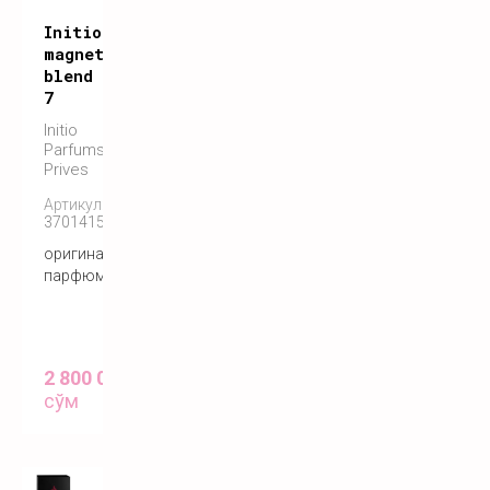
Initio
magnetic
blend
7
Initio
Parfums
Prives
Артикул:
3701415901421
оригинальный
парфюм
2 800 000
сўм