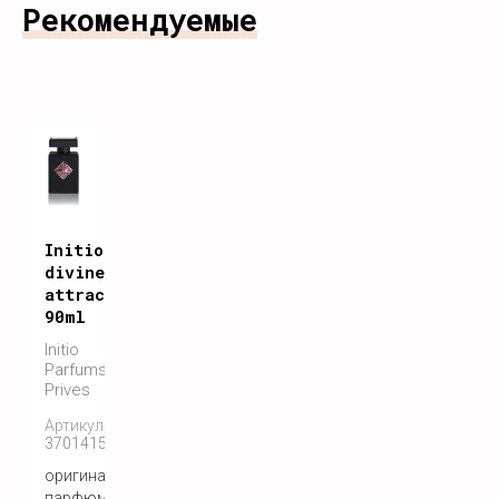
Рекомендуемые
Initio
divine
attraction
90ml
Initio
Parfums
Prives
Артикул:
3701415901421
оригинальный
парфюм