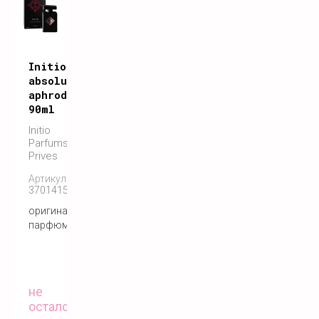
Initio
absolute
aphrodisiac
90ml
Initio
Parfums
Prives
Артикул:
3701415901421
оригинальный
парфюм
не
осталось