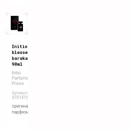
Initio
blessed
baraka
90ml
Initio
Parfums
Prives
Артикул:
3701415901421
оригинальный
парфюм