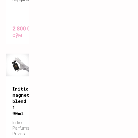
2 800 000
сўм
Initio
magnetic
blend
1
90ml
Initio
Parfums
Prives