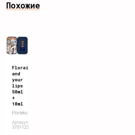
Похожие
Floraiku
and
your
lips
50ml
+
10ml
Floraiku
Артикул:
3701123000041