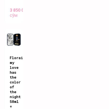
3 850 000
сўм
Floraiku
my
love
has
the
color
of
the
night
50ml
+