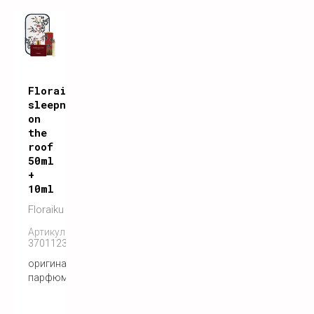
Floraiku
sleepng
on
the
roof
50ml
+
10ml
Floraiku
Артикул:
3701123000041
оригинальный
парфюм