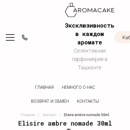
Эксклюзивность
в каждом
Ка
аромате
Селективная
парфюмерия в
Ташкенте
ГЛАВНАЯ
НЕМНОГО О НАС
ВОЗВРАТ И ОБМЕН
КОНТАКТЫ
Главная
/
Унисекс
/
Elisire ambre nomade 30ml
Elisire ambre nomade 30ml