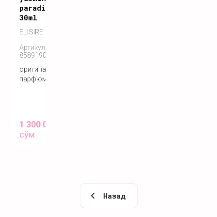
paradis
30ml
ELISIRE
Артикул:
858919005193
оригинальный
парфюм
1 300 000
сўм
Назад