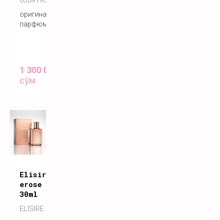
858919005193
оригинальный
парфюм
1 300 000
сўм
Elisire
erose
30ml
ELISIRE