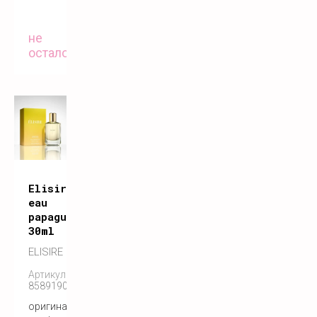
не
осталось
Elisire
eau
papaguena
30ml
ELISIRE
Артикул:
858919005193
оригинальный