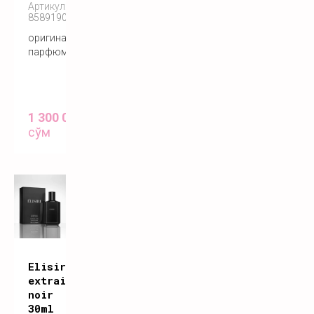
Артикул:
858919005193
оригинальный
парфюм
1 300 000
сўм
Elisire
extrait
noir
30ml