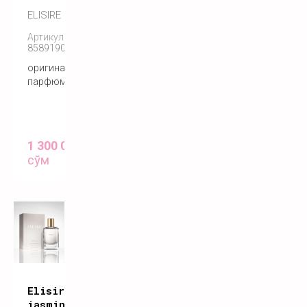
ELISIRE
Артикул:
858919005193
оригинальный
парфюм
1 300 000
сўм
Elisire
jasmin