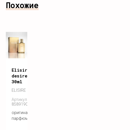
Похожие
Elisire
desired
30ml
ELISIRE
Артикул:
858919005193
оригинальный
парфюм