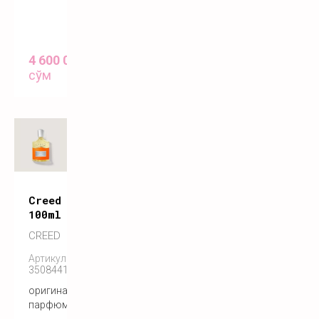
4 600 000
сўм
Creed viking cologne
100ml
CREED
Артикул:
3508441001275
оригинальный
парфюм