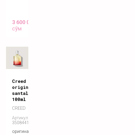
3 600 000
сўм
Creed
original
santal
100ml
CREED
Артикул:
3508441001275
оригинальный