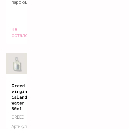
парфюм
не
осталось
Creed
virgin
island
water
50ml
CREED
Артикул: