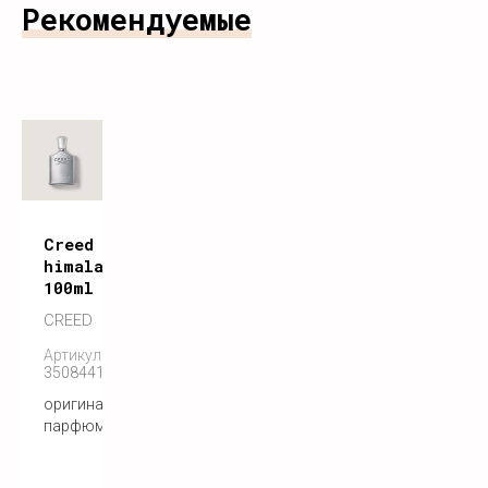
Рекомендуемые
Creed
himalaya
100ml
CREED
Артикул:
3508441001275
оригинальный
парфюм