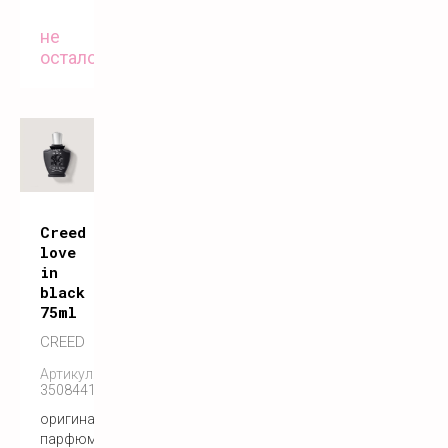
не
осталось
Creed
love
in
black
75ml
CREED
Артикул:
3508441001275
оригинальный
парфюм