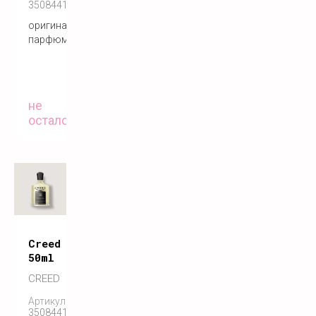
3508441001275
оригинальный
парфюм
не
осталось
Creed royal oud
50ml
CREED
Артикул:
3508441001275