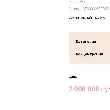
CHERIGAN
Артикул:
3760033633862
оригинальный парфюм
Категория
Концентрация
Цена
2 000 000
сў