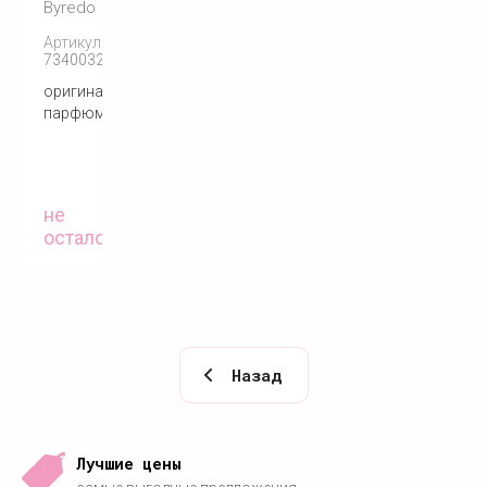
Byredo
Артикул:
7340032860351
оригинальный
парфюм
не
осталось
Назад
Лучшие цены