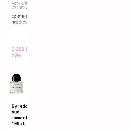
Артикул:
7340032860351
оригинальный
парфюм
3 300 000
сўм
Byredo
oud
immortel
100ml