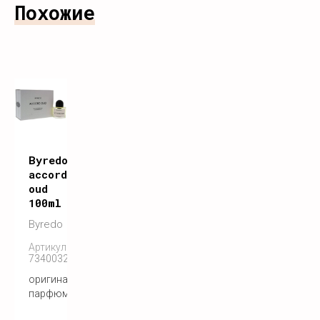
Похожие
Byredo
accord
oud
100ml
Byredo
Артикул:
7340032860351
оригинальный
парфюм