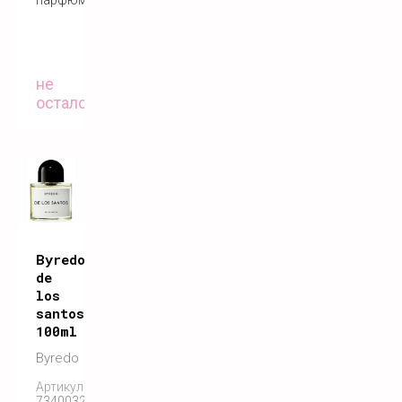
не
осталось
Byredo
de
los
santos
100ml
Byredo
Артикул:
7340032860351