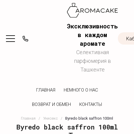
Эксклюзивность
в каждом
Ка
аромате
Селективная
парфюмерия в
Ташкенте
ГЛАВНАЯ
НЕМНОГО О НАС
ВОЗВРАТ И ОБМЕН
КОНТАКТЫ
Главная
/
Унисекс
/
Byredo black saffron 100ml
Byredo black saffron 100ml