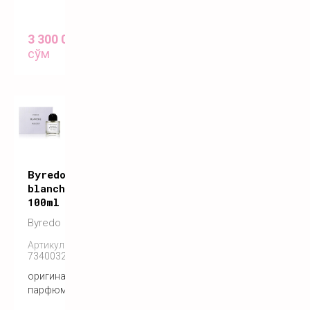
3 300 000
сўм
Byredo
blanche
100ml
Byredo
Артикул:
7340032860351
оригинальный
парфюм