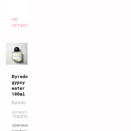
не
осталось
Byredo
gypsy
water
100ml
Byredo
Артикул:
7340032860351
оригинальный
парфюм