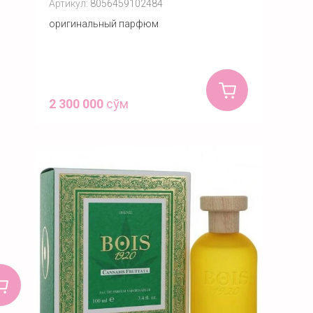
Артикул:
8056459102484
оригинальный парфюм
2 300 000
сўм