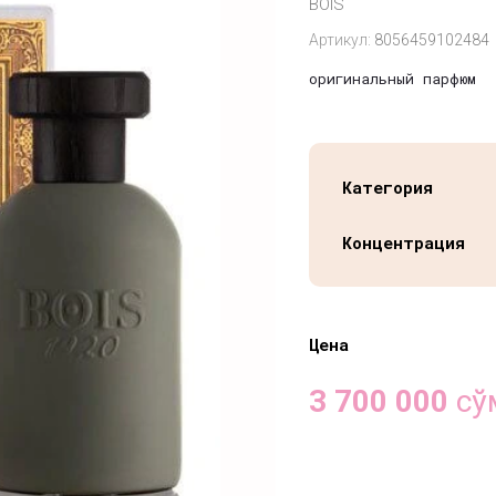
BOIS
Артикул:
8056459102484
оригинальный парфюм
Категория
Концентрация
Цена
3 700 000
сў