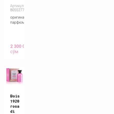
Артикул:
8055277280350
оригинальный
парфюм
2 300 000
сўм
Bois
1920
rosa
di