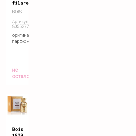
filare
BOIS
Артикул:
8055277280350
оригинальный
парфюм
не
осталось
Bois
1920