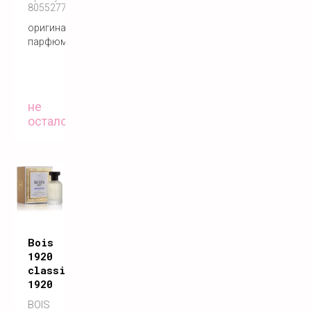
8055277280350
оригинальный
парфюм
не
осталось
Bois
1920
classic
1920
BOIS