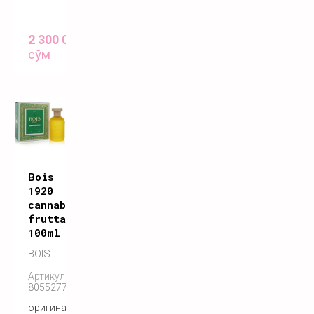
2 300 000
сўм
Bois
1920
cannabis
fruttata
100ml
BOIS
Артикул:
8055277280350
оригинальный