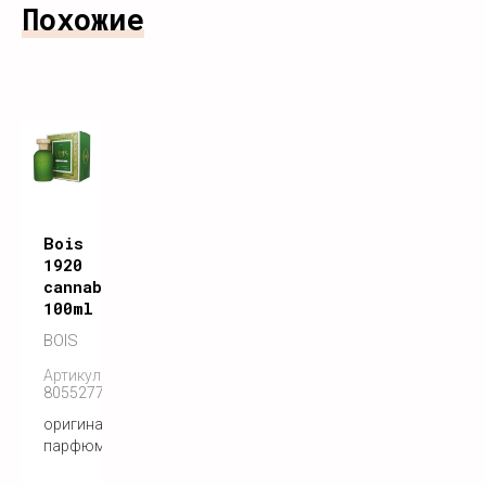
Похожие
Bois
1920
cannabis
100ml
BOIS
Артикул:
8055277280350
оригинальный
парфюм