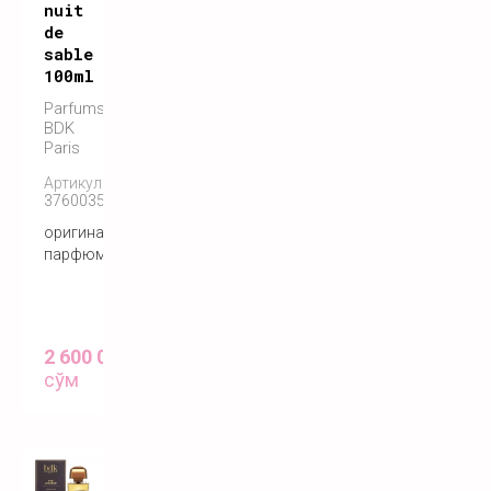
nuit
de
sable
100ml
Parfums
BDK
Paris
Артикул:
3760035450788
оригинальный
парфюм
2 600 000
сўм