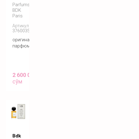
Parfums
BDK
Paris
Артикул:
3760035450788
оригинальный
парфюм
2 600 000
сўм
Bdk