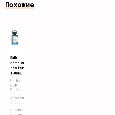
Похожие
Bdk
citrus
riviera
100ml
Parfums
BDK
Paris
Артикул:
3760035450788
оригинальный
парфюм