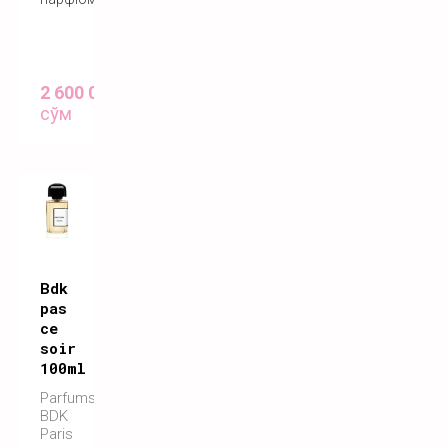
2 600 000
сўм
Bdk
pas
ce
soir
100ml
Parfums
BDK
Paris