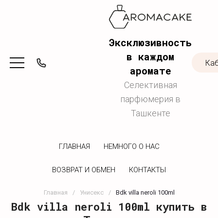
Эксклюзивность
в каждом
Ка
аромате
Селективная
парфюмерия в
Ташкенте
ГЛАВНАЯ
НЕМНОГО О НАС
ВОЗВРАТ И ОБМЕН
КОНТАКТЫ
Главная
/
Унисекс
/
Bdk villa neroli 100ml
Bdk villa neroli 100ml купить в