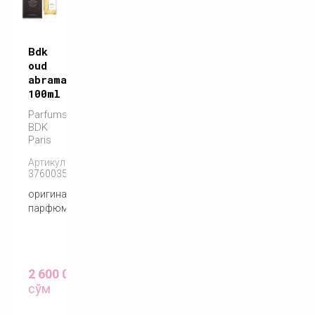
Bdk
oud
abramad
100ml
Parfums
BDK
Paris
Артикул:
3760035450788
оригинальный
парфюм
2 600 000
сўм