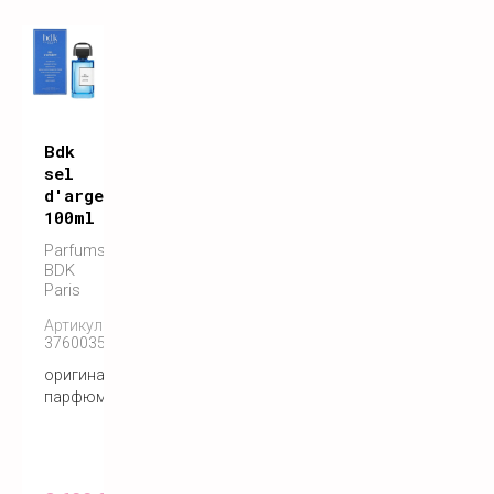
Bdk
sel
d'argent
100ml
Parfums
BDK
Paris
Артикул:
3760035450788
оригинальный
парфюм