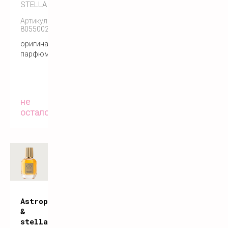
STELLA
Артикул:
8055002159449
оригинальный
парфюм
не
осталось
Astrophil
&
stella