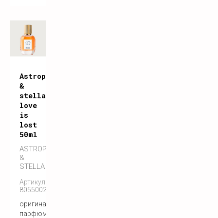
Astrophil
&
stella
love
is
lost
50ml
ASTROPHIL
&
STELLA
Артикул:
8055002159449
оригинальный
парфюм