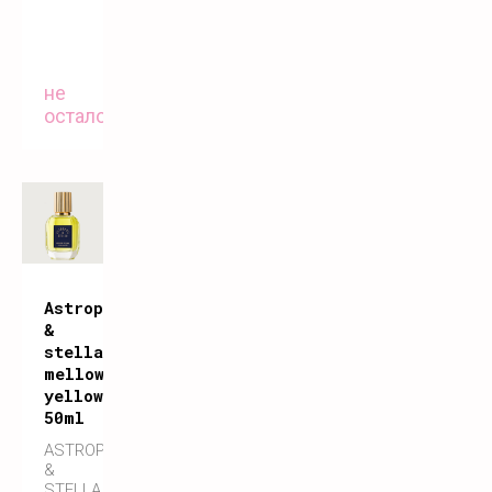
не
осталось
Astrophil
&
stella
mellow
yellow
50ml
ASTROPHIL
&
STELLA