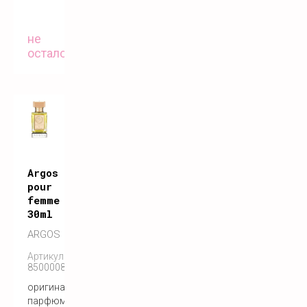
не
осталось
Argos
pour
femme
30ml
ARGOS
Артикул:
850000808300
оригинальный
парфюм