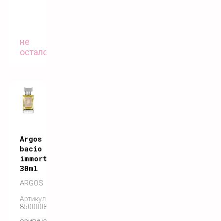
не
осталось
Argos
bacio
immortale
30ml
ARGOS
Артикул:
850000808300
оригинальный