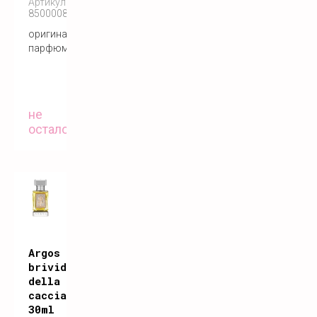
Артикул:
850000808300
оригинальный
парфюм
не
осталось
Argos
brivido
della
caccia
30ml