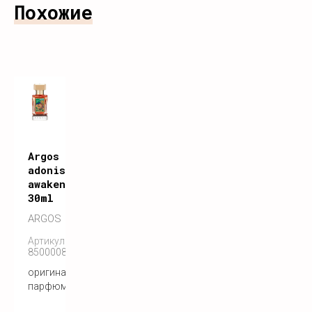
Похожие
Argos
adonis
awakens
30ml
ARGOS
Артикул:
850000808300
оригинальный
парфюм