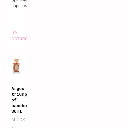
парфюм
не
осталось
Argos
triumph
of
bacchus
30ml
ARGOS