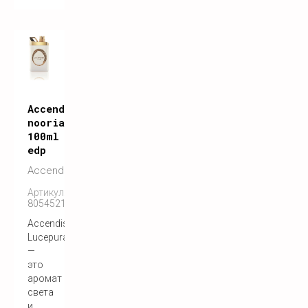
Accendis
nooria
100ml
edp
Accendis
Артикул:
8054521910098
Accendis
Lucepura
—
это
аромат
света
и