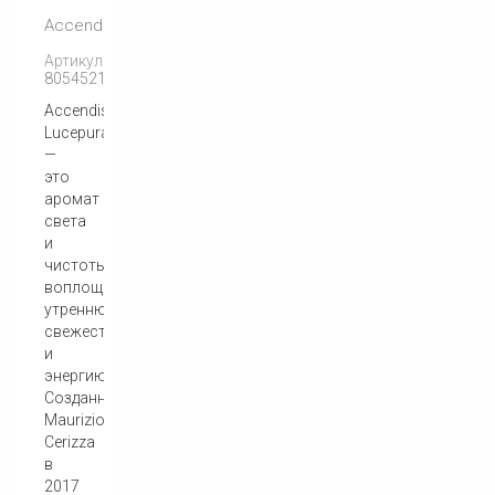
Accendis
Артикул:
8054521910098
Accendis
Lucepura
—
это
аромат
света
и
чистоты,
воплощающий
утреннюю
свежесть
и
энергию.
Созданный
Maurizio
Cerizza
в
2017