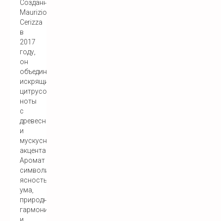
Созданный
Maurizio
Cerizza
в
2017
году,
он
объединяет
искрящиеся
цитрусовые
ноты
с
древесными
и
мускусными
акцентами.
Аромат
символизирует
ясность
ума,
природную
гармонию
и