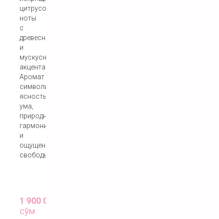
цитрусовые
ноты
с
древесными
и
мускусными
акцентами.
Аромат
символизирует
ясность
ума,
природную
гармонию
и
ощущение
свободы.
1 900 000
сўм