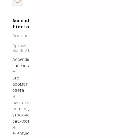
Accendis
fiorialux
Accendis
Артикул:
8054521910098
Accendis
Lucepura
—
это
аромат
света
и
чистоты,
воплощающий
утреннюю
свежесть
и
энергию.