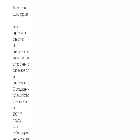
Accendis
Lucepura
—
это
аромат
света
и
чистоты,
воплощающий
утреннюю
свежесть
и
энергию.
Созданный
Maurizio
Cerizza
в
2017
году,
он
объединяет
искрящиеся