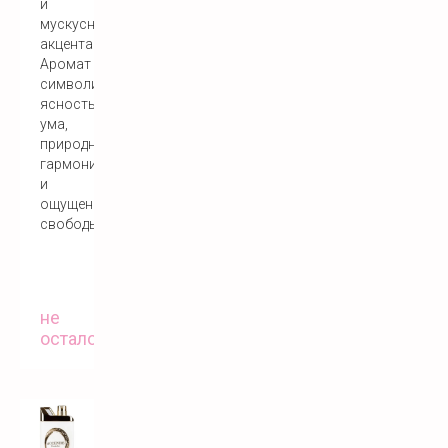
и
мускусными
акцентами.
Аромат
символизирует
ясность
ума,
природную
гармонию
и
ощущение
свободы.
не
осталось