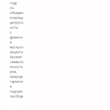
году,
он
объединяет
искрящиеся
цитрусовые
ноты
с
древесными
и
мускусными
акцентами.
Аромат
символизирует
ясность
ума,
природную
гармонию
и
ощущение
свободы.