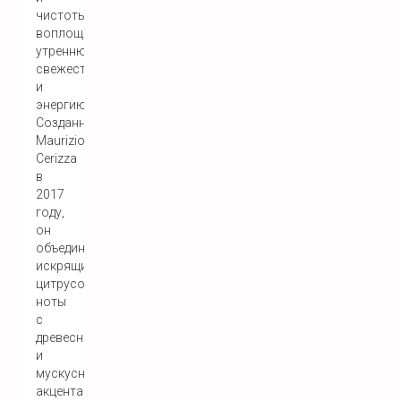
чистоты,
воплощающий
утреннюю
свежесть
и
энергию.
Созданный
Maurizio
Cerizza
в
2017
году,
он
объединяет
искрящиеся
цитрусовые
ноты
с
древесными
и
мускусными
акцентами.