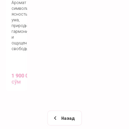
Аромат
символизирует
ясность
ума,
природную
гармонию
и
ощущение
свободы.
1 900 000
сўм
Назад