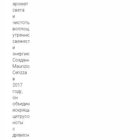
аромат
света
и
чистоты,
воплощающий
утреннюю
свежесть
и
энергию.
Созданный
Maurizio
Cerizza
в
2017
году,
он
объединяет
искрящиеся
цитрусовые
ноты
с
древесными